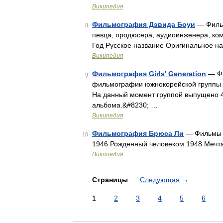
Википедия
Фильмография Дэвида Боуи
— Фильм
8
певца, продюсера, аудиоинженера, ком
Год Русское название Оригинальное н
Википедия
Фильмография Girls' Generation
— Фи
9
фильмографии южнокорейской группы Gi
На данный момент группой выпущено 4
альбома.&#8230; …
Википедия
Фильмография Брюса Ли
— Фильмы Г
10
1946 Рожденный человеком 1948 Мечта
Википедия
Страницы
Следующая
→
1
2
3
4
5
6