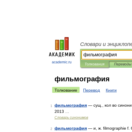
Словари и энциклоп
academic.ru
Толкования
Переводы
фильмография
Толкование
Перевод
Книги
фильмография
— сущ., кол во синони
1
2013 …
Словарь синонимов
фильмография
— и, ж. filmographie 
2