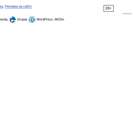
ка
,
Реклама на сайте
18+
omla,
Drupal,
WordPress, MODx.