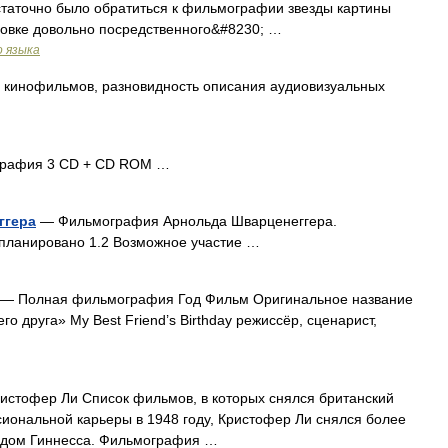
статочно было обратиться к фильмографии звезды картины
новке довольно посредственного&#8230; …
о языка
 кинофильмов, разновидность описания аудиовизуальных
рафия 3 CD + CD ROM …
ггера
— Фильмография Арнольда Шварценеггера.
апланировано 1.2 Возможное участие …
— Полная фильмография Год Фильм Оригинальное название
о друга» My Best Friend’s Birthday режиссёр, сценарист,
стофер Ли Список фильмов, в которых снялся британский
иональной карьеры в 1948 году, Кристофер Ли снялся более
ордом Гиннесса. Фильмография …