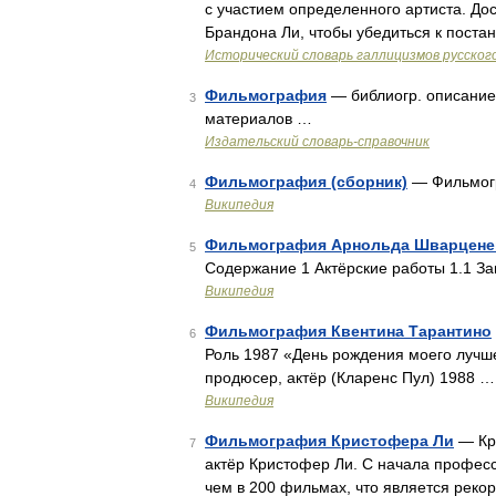
с участием определенного артиста. До
Брандона Ли, чтобы убедиться к поста
Исторический словарь галлицизмов русског
Фильмография
— библиогр. описание
3
материалов …
Издательский словарь-справочник
Фильмография (сборник)
— Фильмог
4
Википедия
Фильмография Арнольда Шварцене
5
Содержание 1 Актёрские работы 1.1 З
Википедия
Фильмография Квентина Тарантино
6
Роль 1987 «День рождения моего лучшег
продюсер, актёр (Кларенс Пул) 1988 …
Википедия
Фильмография Кристофера Ли
— Кри
7
актёр Кристофер Ли. С начала професс
чем в 200 фильмах, что является рек