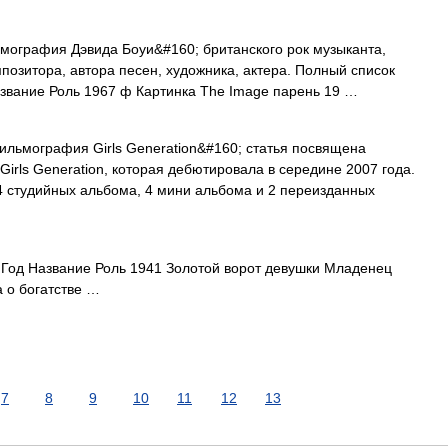
ография Дэвида Боуи&#160; британского рок музыканта,
позитора, автора песен, художника, актера. Полный список
азвание Роль 1967 ф Картинка The Image парень 19 …
льмография Girls Generation&#160; статья посвящена
rls Generation, которая дебютировала в середине 2007 года.
 студийных альбома, 4 мини альбома и 2 переизданных
од Название Роль 1941 Золотой ворот девушки Младенец
 о богатстве …
7
8
9
10
11
12
13